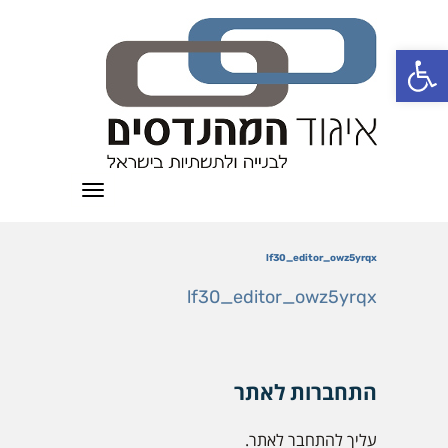
פתח סרגל נגישות
תפריט
lf30_editor_owz5yrqx
lf30_editor_owz5yrqx
התחברות לאתר
עליך להתחבר לאתר.