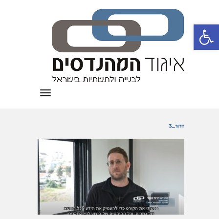
פתח סרגל נגישות
תפריט
דרור_3