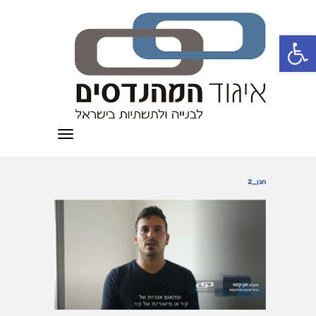
פתח סרגל נגישות
תפריט
חנן_2