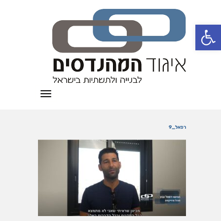
פתח סרגל נגישות
תפריט
רפאל_9