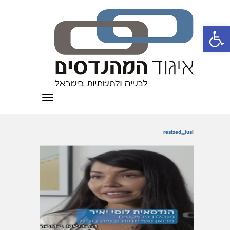
פתח סרגל נגישות
תפריט
resized_lusi