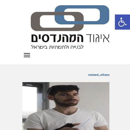
פתח סרגל נגישות
תפריט
resized_nitzan