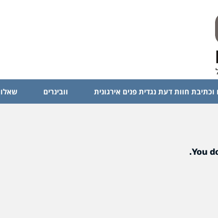
 וכתיבת חוות דעת נגדית פנים אירגונית
וובינרים
שאלות
You do