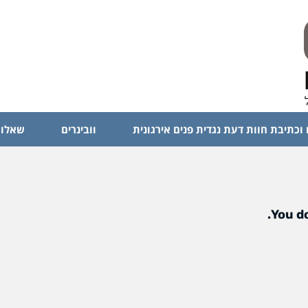
 וכתיבת חוות דעת נגדית פנים אירגונית
וובינרים
שאלות
You do