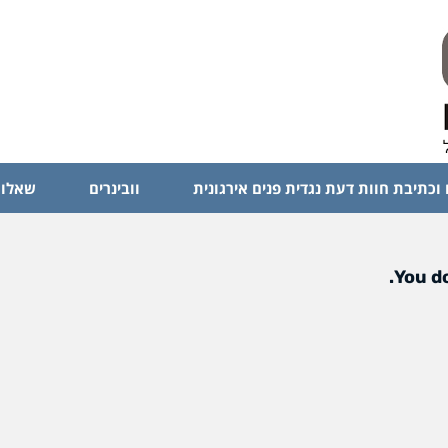
 וכתיבת חוות דעת נגדית פנים אירגונית
וובינרים
שאלות
You do