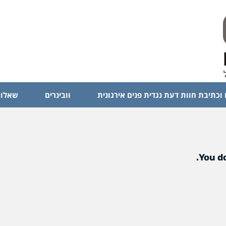
 וכתיבת חוות דעת נגדית פנים אירגונית
וובינרים
שאלות
You do