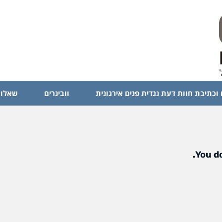
 וכתיבת חוות דעת נגדית פנים אירגונית
וובינרים
שאלות
You do