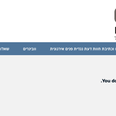
 וכתיבת חוות דעת נגדית פנים אירגונית
וובינרים
שאלות
You do