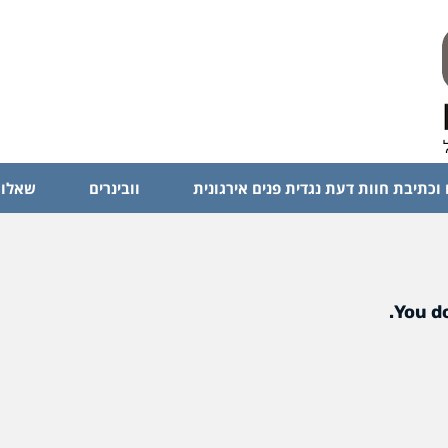
 וכתיבת חוות דעת נגדית פנים אירגונית
וובינרים
שאלות
You do