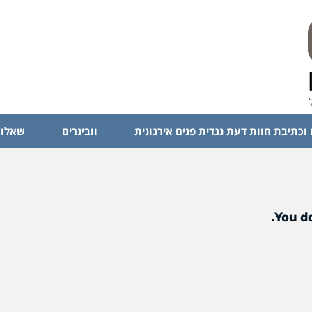
 וכתיבת חוות דעת נגדית פנים אירגונית
וובינרים
שאלות
You do