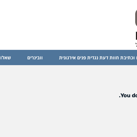
 וכתיבת חוות דעת נגדית פנים אירגונית
וובינרים
שאלות
You do