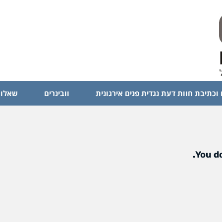
 וכתיבת חוות דעת נגדית פנים אירגונית
וובינרים
שאלות
You do