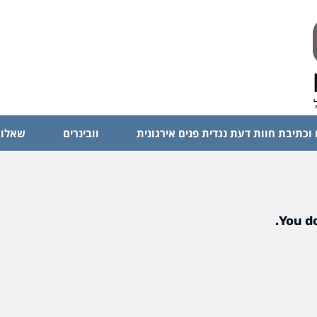
 וכתיבת חוות דעת נגדית פנים אירגונית
וובינרים
שאלות
You do