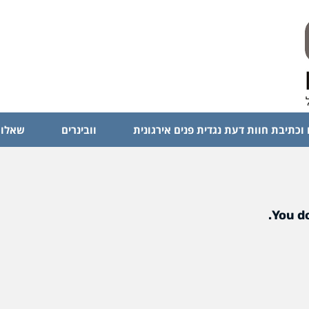
 וכתיבת חוות דעת נגדית פנים אירגונית
וובינרים
שאלות
You do