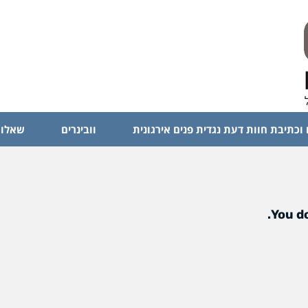
 וכתיבת חוות דעת נגדית פנים אירגונית
וובינרים
שאלות
You do