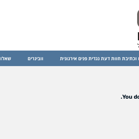
 וכתיבת חוות דעת נגדית פנים אירגונית
וובינרים
שאלות
You do