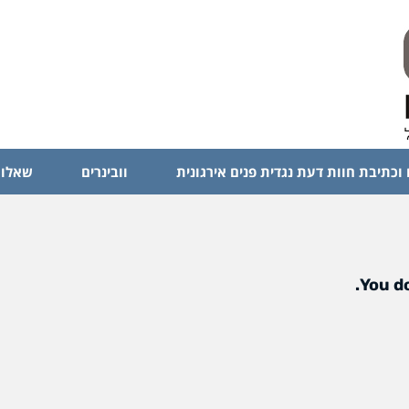
 וכתיבת חוות דעת נגדית פנים אירגונית
וובינרים
שאלות
You do