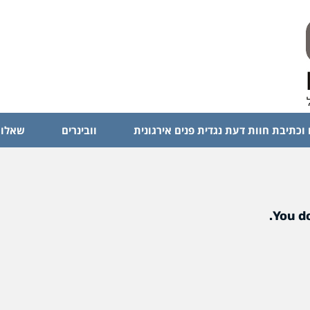
 וכתיבת חוות דעת נגדית פנים אירגונית
וובינרים
שאלות
You do