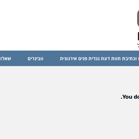
 וכתיבת חוות דעת נגדית פנים אירגונית
וובינרים
שאלות
You do