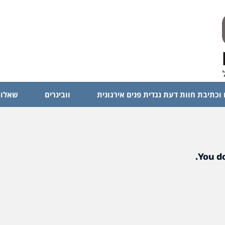
 וכתיבת חוות דעת נגדית פנים אירגונית
וובינרים
שאלות
You do