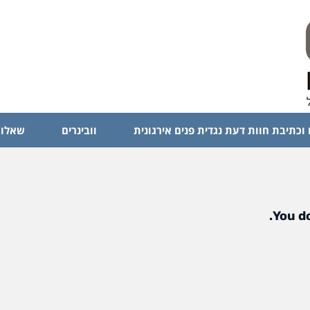
 וכתיבת חוות דעת נגדית פנים אירגונית
וובינרים
שאלות
You do