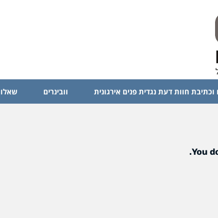
 וכתיבת חוות דעת נגדית פנים אירגונית
וובינרים
שאלות
You do