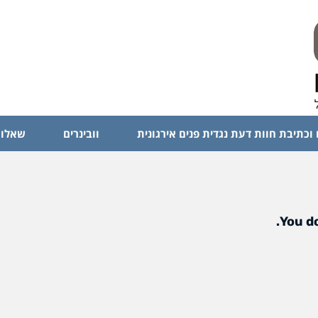
 וכתיבת חוות דעת נגדית פנים אירגונית
וובינרים
שאלות
You do