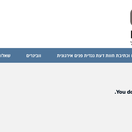
 וכתיבת חוות דעת נגדית פנים אירגונית
וובינרים
שאלות
You do