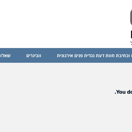
 וכתיבת חוות דעת נגדית פנים אירגונית
וובינרים
שאלות
You do