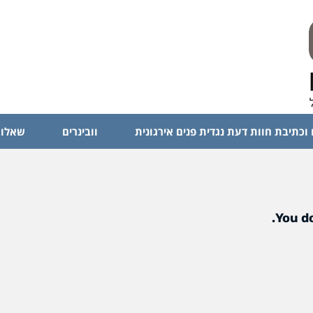
 וכתיבת חוות דעת נגדית פנים אירגונית
וובינרים
שאלות
You do