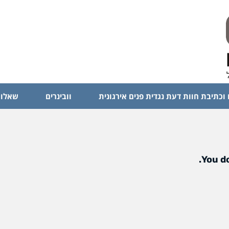
 וכתיבת חוות דעת נגדית פנים אירגונית
וובינרים
שאלות
You do