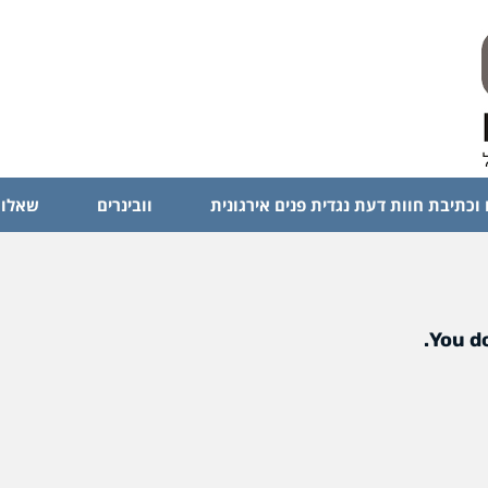
 וכתיבת חוות דעת נגדית פנים אירגונית
וובינרים
שאלות
You do