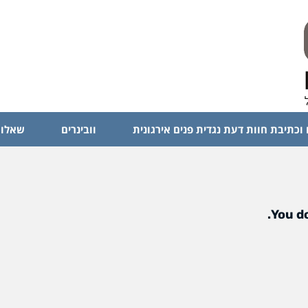
 וכתיבת חוות דעת נגדית פנים אירגונית
וובינרים
שאלות
You do