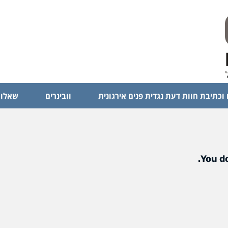
 וכתיבת חוות דעת נגדית פנים אירגונית
וובינרים
שאלות
You do