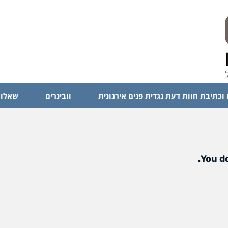
 וכתיבת חוות דעת נגדית פנים אירגונית
וובינרים
שאלות
You do