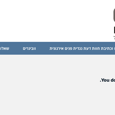
 וכתיבת חוות דעת נגדית פנים אירגונית
וובינרים
שאלות
You do