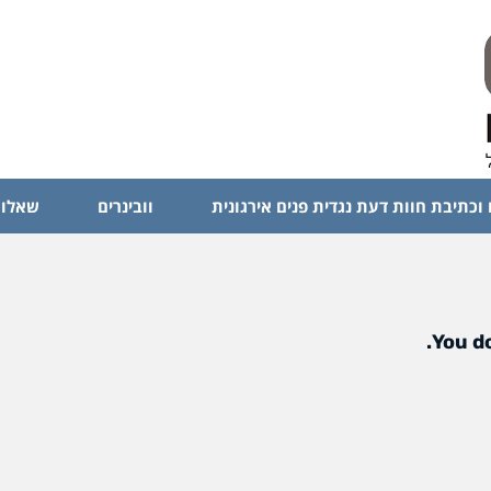
 וכתיבת חוות דעת נגדית פנים אירגונית
וובינרים
שאלות
You do