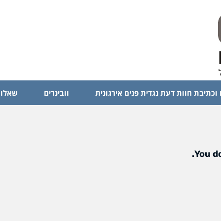
 וכתיבת חוות דעת נגדית פנים אירגונית
וובינרים
שאלות
You do