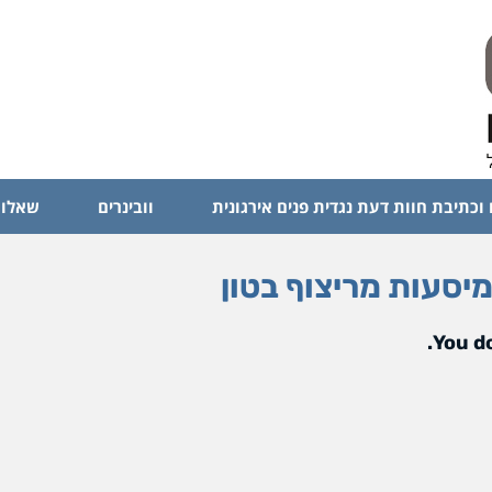
 וכתיבת חוות דעת נגדית פנים אירגונית
וובינרים
שאלות
You do